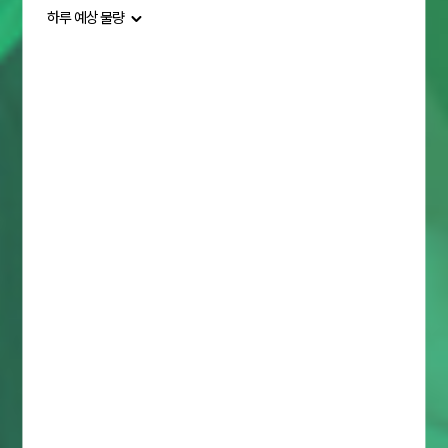
돈까스/회/일식
경기
하루 예상 물량
치킨
경남
피자
경북
하루 예상 물량
아시안/양식
광주
알 수 없음
중국집
대구
0 ~ 10건 미만
족발/보쌈
대전
10 ~ 20건 미만
야식
부산
20 ~ 30건 미만
찜/탕
서울
30건 이상
도시락
세종
패스트푸드
울산
기타음식
인천
반찬류
전남
주점
전북
식료품
제주
헬스,뷰티
충남
의류,잡화
충북