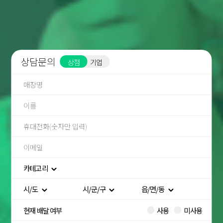
상담문의
상점
기업
카테고리
카테고리
시/도
시/군/구
읍/면/동
한식
분식
시/도
시/군/구
읍/면/동
현재 배달 여부
사용
미사용
카페/디저트
강원